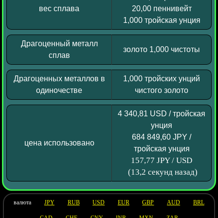
вес сплава
20,00 пеннивейт
1,000 тройская унция
Драгоценный металл
золото 1,000 чистоты
сплав
Драгоценных металлов в
1,000 тройских унций
одиночестве
чистого золото
4 340,81 USD / тройская
унция
684 849,60 JPY /
цена использовано
тройская унция
157,77 JPY / USD
(13,2 секунд назад)
валюта
JPY
RUB
USD
EUR
GBP
AUD
BRL