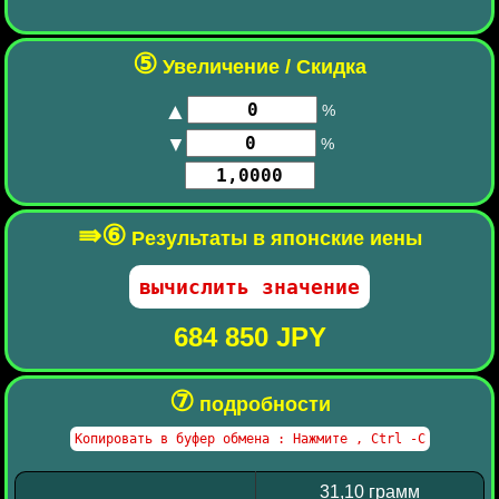
⑤
Увеличение / Скидка
▲
%
▼
%
⇛⑥
Результаты в японские иены
684 850 JPY
⑦
подробности
31,10 грамм