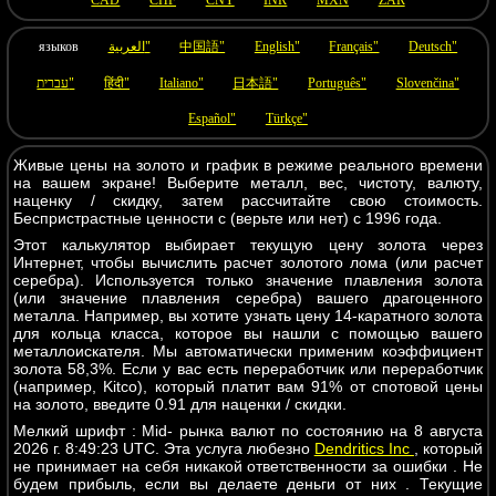
CAD
CHF
CNY
INR
MXN
ZAR
языков
العربية"
中国語"
English"
Français"
Deutsch"
עברית"
हिंदी"
Italiano"
日本語"
Português"
Slovenčina"
Español"
Türkçe"
Живые цены на золото и график в режиме реального времени
на вашем экране! Выберите металл, вес, чистоту, валюту,
наценку / скидку, затем рассчитайте свою стоимость.
Беспристрастные ценности с (верьте или нет) с 1996 года.
Этот калькулятор выбирает текущую цену золота через
Интернет, чтобы вычислить расчет золотого лома (или расчет
серебра). Используется только значение плавления золота
(или значение плавления серебра) вашего драгоценного
металла. Например, вы хотите узнать цену 14-каратного золота
для кольца класса, которое вы нашли с помощью вашего
металлоискателя. Мы автоматически применим коэффициент
золота 58,3%. Если у вас есть переработчик или переработчик
(например, Kitco), который платит вам 91% от спотовой цены
на золото, введите 0.91 для наценки / скидки.
Мелкий шрифт : Mid- рынка валют по состоянию на 8 августа
2026 г. 8:49:23 UTC. Эта услуга любезно
Dendritics Inc
, который
не принимает на себя никакой ответственности за ошибки . Не
будем прибыль, если вы делаете деньги от них . Текущие