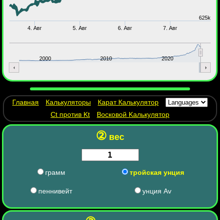
625k
4. Авг
5. Авг
6. Авг
7. Авг
2000
2010
2020
Главная
Калькуляторы
Карат Калькулятор
Ct против Kt
Восковой Kалькулятор
②
вес
грамм
тройская унция
пеннивейт
унция Av