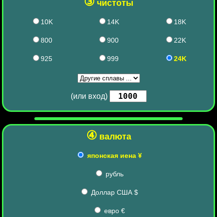
③
чистоты
10K
14K
18K
800
900
22K
925
999
24K
(или вход)
④
валюта
японская иена ¥
рубль
Доллар США $
евро €