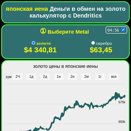
японская иена
Деньги в обмен на золото
калькулятор с Dendritics
①
04:56
Выберите Metal
золото
серебро
$4 340,81
$63,45
золото цены в японские иены
2Ч
1д
2д
1н
2н
2м
1г
все
зум
675k
650k